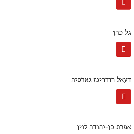
גל כהן
דעאל רודריגז גארסיה
אפרת בן-יהודה לוין