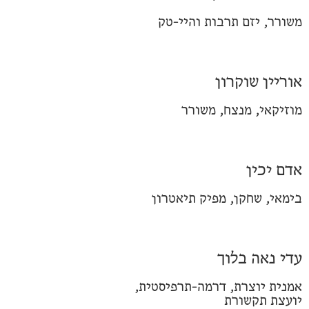
משורר, יזם תרבות והיי-טק
אוריין שוקרון
מוזיקאי, מנצח, משורר
אדם יכין
בימאי, שחקן, מפיק תיאטרון
עדי נאה בלוך
אמנית יוצרת, דרמה-תרפיסטית,
יועצת תקשורת