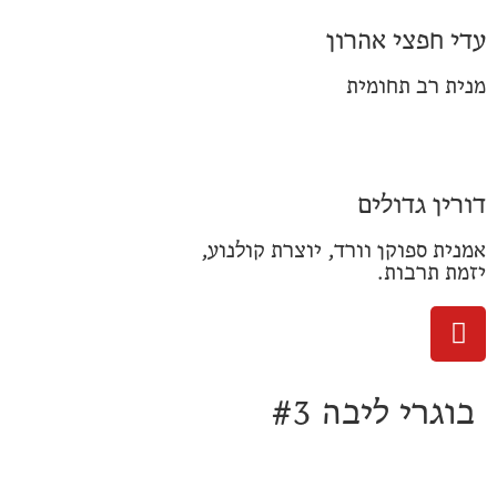
עדי חפצי אהרון
מנית רב תחומית
דורין גדולים
אמנית ספוקן וורד, יוצרת קולנוע,
יזמת תרבות.
בוגרי ליבה #3