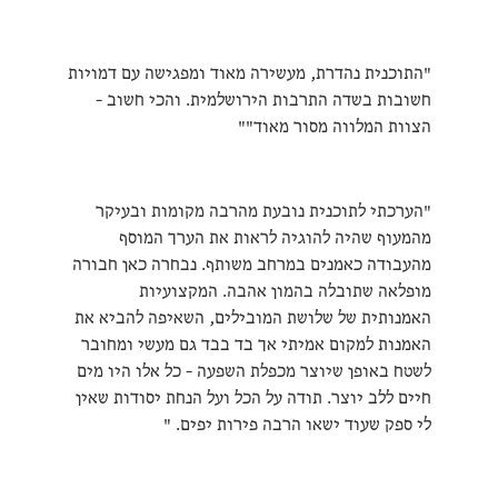
"התוכנית נהדרת, מעשירה מאוד ומפגישה עם דמויות
חשובות בשדה התרבות הירושלמית. והכי חשוב -
הצוות המלווה מסור מאוד""
"הערכתי לתוכנית נובעת מהרבה מקומות ובעיקר
מהמעוף שהיה להוגיה לראות את הערך המוסף
מהעבודה כאמנים במרחב משותף. נבחרה כאן חבורה
מופלאה שתובלה בהמון אהבה. המקצועיות
האמנותית של שלושת המובילים, השאיפה להביא את
האמנות למקום אמיתי אך בד בבד גם מעשי ומחובר
לשטח באופן שיוצר מכפלת השפעה - כל אלו היו מים
חיים ללב יוצר. תודה על הכל ועל הנחת יסודות שאין
לי ספק שעוד ישאו הרבה פירות יפים. "