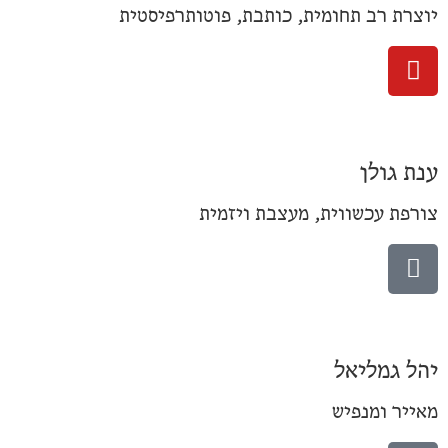
יוצרת רב תחומית, כותבת, פוטותרפיסטית
ענת גולן
צורפת עכשווית, מעצבת ויזמית
יהל גמליאל
מאייר ומנפיש