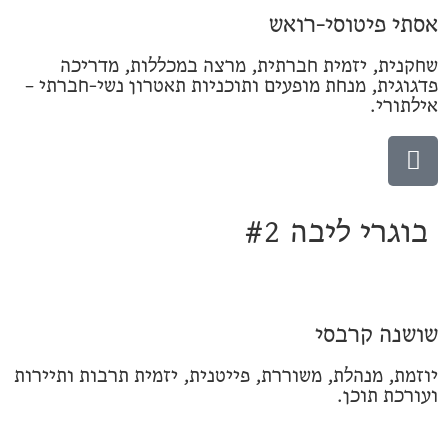
אסתי פיטוסי-רואש
שחקנית, יזמית חברתית, מרצה במכללות, מדריכה
פדגוגית, מנחת מופעים ותוכניות תאטרון נשי-חברתי –
אילתורי.
בוגרי ליבה #2
שושנה קרבסי
יוזמת, מנהלת, משוררת, פייטנית, יזמית תרבות ותיירות
ועורכת תוכן.