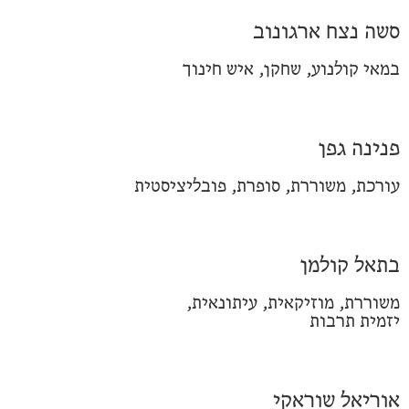
סשה נצח ארגונוב
במאי קולנוע, שחקן, איש חינוך
פנינה גפן
עורכת, משוררת, סופרת, פובליציסטית
בתאל קולמן
משוררת, מוזיקאית, עיתונאית,
יזמית תרבות
אוריאל שוראקי