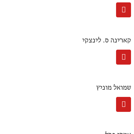
קארינה ס. לינצקי
שמואל מוניץ