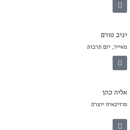
יניב טורם
מאייר, יזם תרבות
אליה כהן
מוזיקאית יוצרת