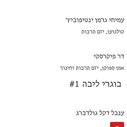
עמיחי גרמן ינטיפוביץ'
קולנוען, יזם תרבות
דר פיקרסקי
אמן ספוקן, יזם תרבות וחינוך
בוגרי ליבה #1
ענבל דקל גולדברג