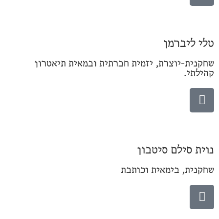
טלי ליברמן
שחקנית-יוצרת, יזמית חברתית ובמאית תיאטרון
קהילתי.
נוית סילם סיטבון
שחקנית, בימאית וכותבת