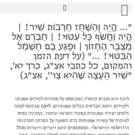
"... הֱיֵה וְהַשְׁחֵז חַרְבוֹת שִׁיר! |
הֱיֵה וְחֲשֹׂף כָּל עִטּוּי! | חַבְּרֵם אֶל
מַצְבֵּר הֶחָזוֹן | וּפָגַע בָּם חַשְׁמַל
הַבִּטּוּי! ..." (על דעת הזמן
והמקום, כל כתבי אצ"ג, כרך יא',
"שִׁיר הָעֵצָה שֶׁהִיא צַו'', אצ"ג)
ליבה היא תכנית הכשרה המבוססת על מתודות לקידום אמנותי
ולקידום יוזמה חברתית בכלים אמנותיים.
ליבה
מבקשת לפתח
ולקדם יצירה אמנותית כמקור השראה וביטוי, המהווה בסיס
לפיתוח של עשייה אמנותית ברת השפעה על המרחב התרבותי
הירושלמי והישראלי. המשתתפים הינם יוצרים ויוצרות מכלל