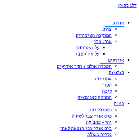
דלג לתוכן
אודות
צוות
המועצה הציבורית
אורי צבי
על יצירותיו
על אורי צבי
אירועים
השכרת אולם / חדר אירועים
תוכניות
אמני יהי
הכור
ליבה
החממה לאנימציה
במות
פסטיבל יהי
פרס אורי צבי לשירה
יהי – כתב עת
בית אורי צבי הוצאה לאור
גלריה גאולה