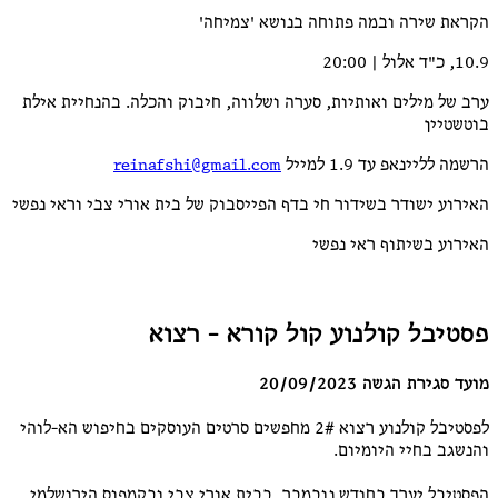
הקראת שירה ובמה פתוחה בנושא 'צמיחה'
10.9, כ"ד אלול | 20:00
ערב של מילים ואותיות, סערה ושלווה, חיבוק והכלה. בהנחיית אילת
בוטשטיין
הרשמה לליינאפ עד 1.9 למייל
reinafshi@gmail.com
האירוע ישודר בשידור חי בדף הפייסבוק של בית אורי צבי וראי נפשי
האירוע בשיתוף ראי נפשי
פסטיבל קולנוע קול קורא - רצוא
מועד סגירת הגשה 20/09/2023
לפסטיבל קולנוע רצוא 2# מחפשים סרטים העוסקים בחיפוש הא-לוהי
והנשגב בחיי היומיום.
הפסטיבל יערך בחודש נובמבר, בבית אורי צבי ובקמפוס הירושלמי