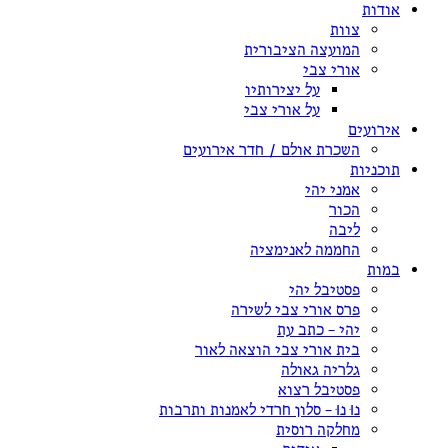
אודות
צוות
המועצה הציבורית
אורי צבי
על יצירותיו
על אורי צבי
אירועים
השכרת אולם / חדר אירועים
תוכניות
אמני יהי
הכור
ליבה
החממה לאנימציה
במות
פסטיבל יהי
פרס אורי צבי לשירה
יהי – כתב עת
בית אורי צבי הוצאה לאור
גלריה גאולה
פסטיבל רצוא
נוּ נוּ – סלון חרדי לאמנות ותרבות
מחלקה רוסית