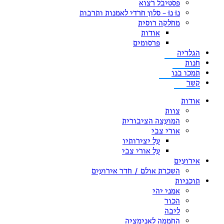
פסטיבל רצוא
נוּ נוּ – סלון חרדי לאמנות ותרבות
מחלקה רוסית
אודות
פרסומים
הגלריה
חנות
תמכו בנו
קשר
אודות
צוות
המועצה הציבורית
אורי צבי
על יצירותיו
על אורי צבי
אירועים
השכרת אולם / חדר אירועים
תוכניות
אמני יהי
הכור
ליבה
החממה לאנימציה