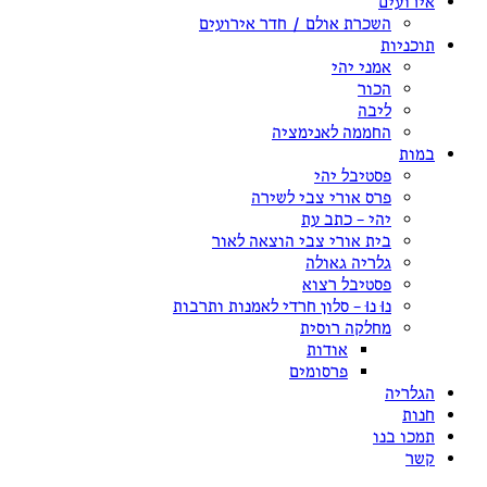
אירועים
השכרת אולם / חדר אירועים
תוכניות
אמני יהי
הכור
ליבה
החממה לאנימציה
במות
פסטיבל יהי
פרס אורי צבי לשירה
יהי – כתב עת
בית אורי צבי הוצאה לאור
גלריה גאולה
פסטיבל רצוא
נוּ נוּ – סלון חרדי לאמנות ותרבות
מחלקה רוסית
אודות
פרסומים
הגלריה
חנות
תמכו בנו
קשר