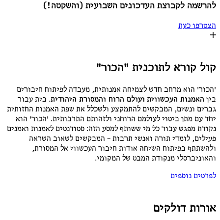
להרשמה לקבוצת העדכונים השבועית (והשקטה!)
הצטרפו כעת
קול קורא לתוכנית "הכור"
'הכור' הוא מרחב חדש לצמיחה אמנותית, מעבדה לפיתוח חיבורים
בין
האמנות העכשווית
ועולם הרוח והמסורת היהודית
. בית עבור
גברים ונשים, המבקשים להתמקצע ולשכלל את שפת האמנות החזותית
יחד עם מתן ביטוי לעולמם הרוחני ולזהותם התרבותית. 'הכור' הוא
נקודת מפגש עבור כל מי ששותף למסע הזה: סטודנטים לאמנות ואמנים
פעילים, לומדי תורה ואנשי תרבות – המבקשים לשאוב השראה
ולהשתתף בפיתוח השיחה אודות חיבור העכשווי אל המסורת,
והאוניברסלי מנקודת המבט של המקומי.
לפרטים נוספים
אורות דולקים