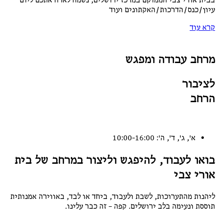
בבית אורי צבי הממוקם במרכז ירושלים, נשמח לארח אתכם ליום
עיון/כנס/הדרכות/האקתונים ועוד
קרא עוד
מרחב עבודה ומפגש
לציבור
הרחב
א', ג', ד', ה': 10:00-16:00
בואו לעבוד, להיפגש וליצור במרחב של בית
אורי צבי
ליהנות מהתערוכות, לשבת ולעבוד, ביחד או לבד, באווירה אמנותית
תוססת ונעימה בלב ירושלים. קפה – זה כבר עלינו.