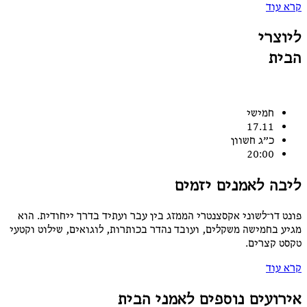
קרא עוד
ליוצרי
הבית
חמישי
17.11
כ״ג חשוון
20:00
ליבה לאמנים יזמים
פונט דו־לשוני אקסצנטרי הממזג בין עבר ועתיד בדרך ייחודית. הוא
מגיע בחמישה משקלים, ועובד נהדר בכותרות, לוגואים, שילוט וקטעי
טקסט קצרים.
קרא עוד
אירועים נוספים לאמני הבית