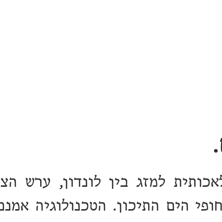
כותית למזג בין לונדון, ערש הצי
חופי הים התיכון. הטכנולוגיה אמנ