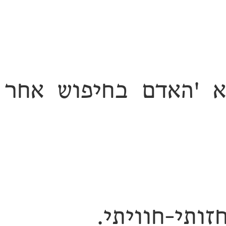
 '
האדם בחיפוש אחר
זותי-חוויתי.