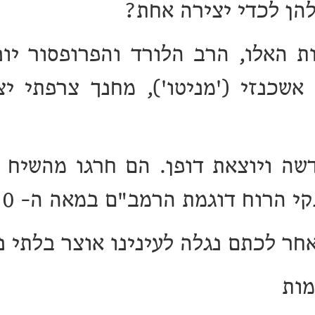
הן לכדי יצירה אחת?
ת האלו, הרב הלורד והפרופסור יונ
ה ליאון אשכנזי ('מניטו'), מחנך צרפתי
שה ויוצאת דופן. הם חרגו מהשיח ה
דוגמת הרמב"ם במאה ה- 10 וממשיכי דרכו.
אחר לכתם נגלה לעינינו אוצר בלתי 
מות