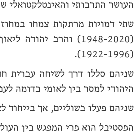
העושר התרבותי והאינטלקטואלי של
שתי דמויות מרתקות צמחו במחוזו
(1948-2020) והרב יהוד
(1922-1996).
שניהם סללו דרך לשיחה עברית חד
היהודי למסר בין לאומי בדומה לענקי הרוח 
שניהם פעלו בשוליים, אך בייחוד ל
הפסטיבל הוא פרי המפגש בין העול