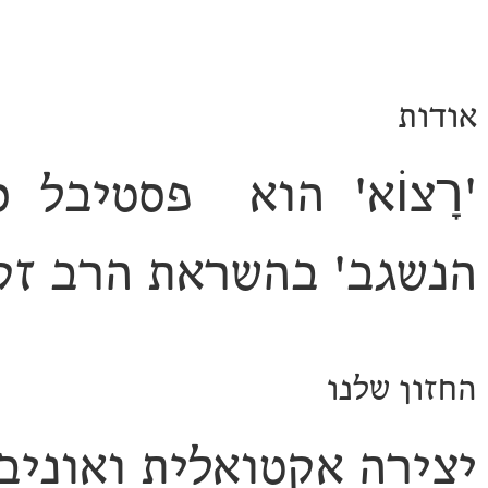
אודות
'רָצוֹא
' הוא
פסטיבל סר
הנשגב'
בהשראת הרב זקס
החזון שלנו
יצירה אקטואלית ואוניב