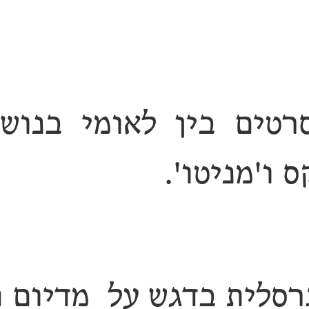
טים בין לאומי בנושא
 ו'מניטו'.
רסלית בדגש על מדיום ח