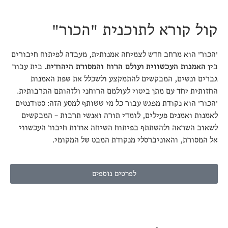
קול קורא לתוכנית "הכור"
'הכור' הוא מרחב חדש לצמיחה אמנותית, מעבדה לפיתוח חיבורים
בין
האמנות העכשווית
ועולם הרוח והמסורת היהודית
. בית עבור
גברים ונשים, המבקשים להתמקצע ולשכלל את שפת האמנות
החזותית יחד עם מתן ביטוי לעולמם הרוחני ולזהותם התרבותית.
'הכור' הוא נקודת מפגש עבור כל מי ששותף למסע הזה: סטודנטים
לאמנות ואמנים פעילים, לומדי תורה ואנשי תרבות – המבקשים
לשאוב השראה ולהשתתף בפיתוח השיחה אודות חיבור העכשווי
אל המסורת, והאוניברסלי מנקודת המבט של המקומי.
לפרטים נוספים