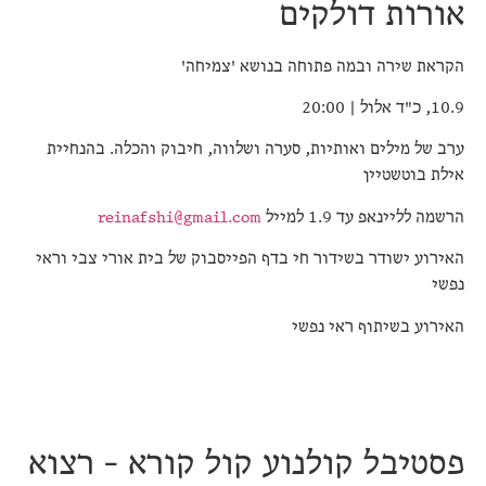
אורות דולקים
הקראת שירה ובמה פתוחה בנושא 'צמיחה'
10.9, כ"ד אלול | 20:00
ערב של מילים ואותיות, סערה ושלווה, חיבוק והכלה. בהנחיית
אילת בוטשטיין
הרשמה לליינאפ עד 1.9 למייל
reinafshi@gmail.com
האירוע ישודר בשידור חי בדף הפייסבוק של בית אורי צבי וראי
נפשי
האירוע בשיתוף ראי נפשי
פסטיבל קולנוע קול קורא - רצוא