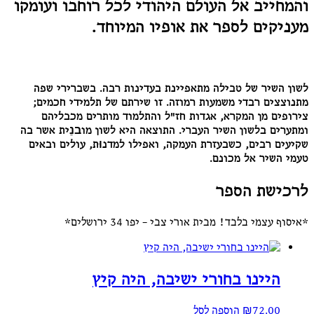
והמחייב אל העולם היהודי לכל רוחבו ועומקו
מעניקים לספר את אופיו המיוחד.
לשון השיר של טבילה מתאפיינת בעדינות רבה. בשברירי שפה
מתנוצצים רבדי משמעות רמוזה. זו שירתם של תלמידי חכמים;
צירופים מן המקרא, אגדות חז"ל והתלמוד מותרים מכבליהם
ומתערים בלשון השיר העברי. התוצאה היא לשון מובנֵית אשר בה
שקיעים רבים, כשבעזרת העמקה, ואפילו למדנוּת, עולים ובאים
טעמי השיר אל מכונם.
לרכישת הספר
*איסוף עצמי בלבד! מבית אורי צבי – יפו 34 ירושלים*
היינו בחורי ישיבה, היה קיץ
72.00
₪
הוספה לסל