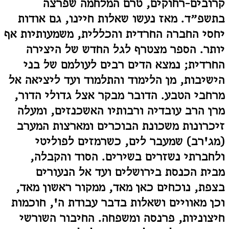
קרובים-רחוקים, טרם המלחמה שפרצה
בתשפ״ד. מאז נעשו שאלות חיינו, גם אודות
יחסי החברה החרדית והכללית, משמעותיות אף
יותר. הספר מצטרף לגל החדש של היצירה
החרדית; נמצא הדים רבים לעולמם של בני
הישיבות, מן הלימוד והתלמוד ועד ליציאה אל
מרחבי הטבע. הדובר מבקר אצל גדולי הדור,
מרן הרב עובדיה ורבותיו האשכנזים, ומעלה
זיכרונות משכונת הבוכרים ומארצות המערב
(מג'רב) שמעבר לים, כשרמזים לפוליטי
ולחברתי נשזרים בשירים. הסוד והקבלה,
מבית הכנסת בירושלים ועד אל הנעורים
בצפת, נוכחים כאן מאד, ממקור ראשון מאד,
וכן מאוויים ושאלות בדבר עבודת ה', חוכמות
חיצוניות, פרנסה ומשפחה. החיבור השורשי