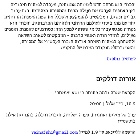
'הכור' הוא מרחב חדש לצמיחה אמנותית, מעבדה לפיתוח חיבורים
בין
האמנות העכשווית
ועולם הרוח והמסורת היהודית
. בית עבור
גברים ונשים, המבקשים להתמקצע ולשכלל את שפת האמנות החזותית
יחד עם מתן ביטוי לעולמם הרוחני ולזהותם התרבותית. 'הכור' הוא
נקודת מפגש עבור כל מי ששותף למסע הזה: סטודנטים לאמנות ואמנים
פעילים, לומדי תורה ואנשי תרבות – המבקשים לשאוב השראה
ולהשתתף בפיתוח השיחה אודות חיבור העכשווי אל המסורת,
והאוניברסלי מנקודת המבט של המקומי.
לפרטים נוספים
אורות דולקים
הקראת שירה ובמה פתוחה בנושא 'צמיחה'
10.9, כ"ד אלול | 20:00
ערב של מילים ואותיות, סערה ושלווה, חיבוק והכלה. בהנחיית אילת
בוטשטיין
הרשמה לליינאפ עד 1.9 למייל
reinafshi@gmail.com