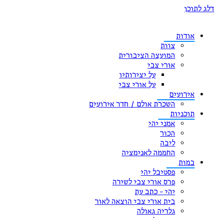
דלג לתוכן
אודות
צוות
המועצה הציבורית
אורי צבי
על יצירותיו
על אורי צבי
אירועים
השכרת אולם / חדר אירועים
תוכניות
אמני יהי
הכור
ליבה
החממה לאנימציה
במות
פסטיבל יהי
פרס אורי צבי לשירה
יהי – כתב עת
בית אורי צבי הוצאה לאור
גלריה גאולה