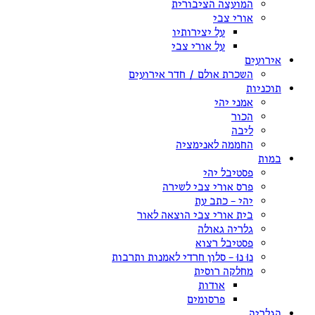
המועצה הציבורית
אורי צבי
על יצירותיו
על אורי צבי
אירועים
השכרת אולם / חדר אירועים
תוכניות
אמני יהי
הכור
ליבה
החממה לאנימציה
במות
פסטיבל יהי
פרס אורי צבי לשירה
יהי – כתב עת
בית אורי צבי הוצאה לאור
גלריה גאולה
פסטיבל רצוא
נוּ נוּ – סלון חרדי לאמנות ותרבות
מחלקה רוסית
אודות
פרסומים
הגלריה