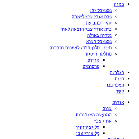
במות
פסטיבל יהי
פרס אורי צבי לשירה
יהי – כתב עת
בית אורי צבי הוצאה לאור
גלריה גאולה
פסטיבל רצוא
נוּ נוּ – סלון חרדי לאמנות ותרבות
מחלקה רוסית
אודות
פרסומים
הגלריה
חנות
תמכו בנו
קשר
אודות
צוות
המועצה הציבורית
אורי צבי
על יצירותיו
על אורי צבי