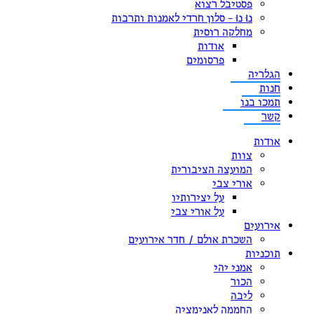
פסטיבל רצוא
נוּ נוּ – סלון חרדי לאמנות ותרבות
מחלקה רוסית
אודות
פרסומים
הגלריה
חנות
תמכו בנו
קשר
אודות
צוות
המועצה הציבורית
אורי צבי
על יצירותיו
על אורי צבי
אירועים
השכרת אולם / חדר אירועים
תוכניות
אמני יהי
הכור
ליבה
החממה לאנימציה