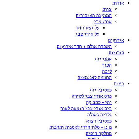
אודות
צוות
המועצה הציבורית
אורי צבי
על יצירותיו
על אורי צבי
אירועים
השכרת אולם / חדר אירועים
תוכניות
אמני יהי
הכור
ליבה
החממה לאנימציה
במות
פסטיבל יהי
פרס אורי צבי לשירה
יהי – כתב עת
בית אורי צבי הוצאה לאור
גלריה גאולה
פסטיבל רצוא
נוּ נוּ – סלון חרדי לאמנות ותרבות
מחלקה רוסית