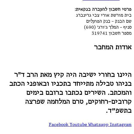
פרטי חשבון להעברה בנקאית:
בית מורשת אורי צבי גרינברג
שם הבנק – בנק הפועלים
סניף – המלך ג'ורג' (690)
מספר חשבון 319741
אודות המחבר
היינו בחורי ישיבה היה קיץ מאת הרב ד"ר
בניהו טבילה מתייחד בתכניו ובאופני הכתב
והמכתב. השירים נכתבו ברובם בימים
קרובים-רחוקים, טרם המלחמה שפרצה
בתשפ״ד.
Facebook
Youtube
Whatsapp
Instagram