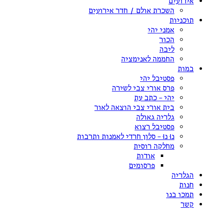
אירועים
השכרת אולם / חדר אירועים
תוכניות
אמני יהי
הכור
ליבה
החממה לאנימציה
במות
פסטיבל יהי
פרס אורי צבי לשירה
יהי – כתב עת
בית אורי צבי הוצאה לאור
גלריה גאולה
פסטיבל רצוא
נוּ נוּ – סלון חרדי לאמנות ותרבות
מחלקה רוסית
אודות
פרסומים
הגלריה
חנות
תמכו בנו
קשר