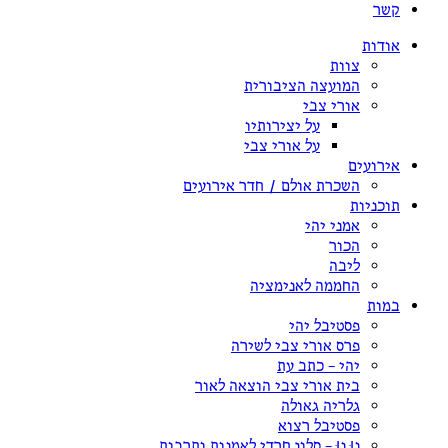
קשר
אודות
צוות
המועצה הציבורית
אורי צבי
על יצירותיו
על אורי צבי
אירועים
השכרת אולם / חדר אירועים
תוכניות
אמני יהי
הכור
ליבה
החממה לאנימציה
במות
פסטיבל יהי
פרס אורי צבי לשירה
יהי – כתב עת
בית אורי צבי הוצאה לאור
גלריה גאולה
פסטיבל רצוא
נוּ נוּ – סלון חרדי לאמנות ותרבות