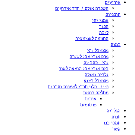
אירועים
השכרת אולם / חדר אירועים
תוכניות
אמני יהי
הכור
ליבה
החממה לאנימציה
במות
פסטיבל יהי
פרס אורי צבי לשירה
יהי – כתב עת
בית אורי צבי הוצאה לאור
גלריה גאולה
פסטיבל רצוא
נוּ נוּ – סלון חרדי לאמנות ותרבות
מחלקה רוסית
אודות
פרסומים
הגלריה
חנות
תמכו בנו
קשר