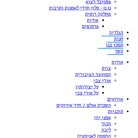
פסטיבל רצוא
נוּ נוּ – סלון חרדי לאמנות ותרבות
מחלקה רוסית
אודות
פרסומים
הגלריה
חנות
תמכו בנו
קשר
אודות
צוות
המועצה הציבורית
אורי צבי
על יצירותיו
על אורי צבי
אירועים
השכרת אולם / חדר אירועים
תוכניות
אמני יהי
הכור
ליבה
החממה לאנימציה