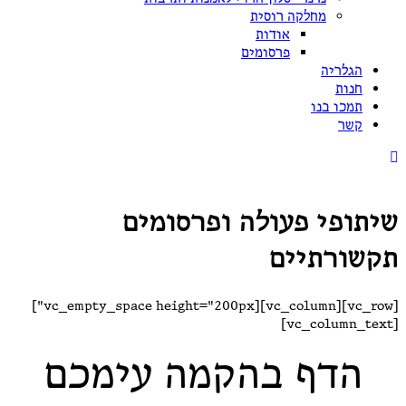
מחלקה רוסית
אודות
פרסומים
הגלריה
חנות
תמכו בנו
קשר
שיתופי פעולה ופרסומים
תקשורתיים
[vc_row][vc_column][vc_empty_space height="200px"]
[vc_column_text]
הדף בהקמה עימכם