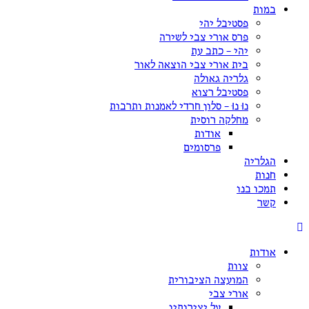
במות
פסטיבל יהי
פרס אורי צבי לשירה
יהי – כתב עת
בית אורי צבי הוצאה לאור
גלריה גאולה
פסטיבל רצוא
נוּ נוּ – סלון חרדי לאמנות ותרבות
מחלקה רוסית
אודות
פרסומים
הגלריה
חנות
תמכו בנו
קשר
אודות
צוות
המועצה הציבורית
אורי צבי
על יצירותיו