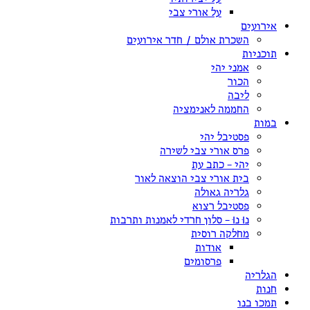
על אורי צבי
אירועים
השכרת אולם / חדר אירועים
תוכניות
אמני יהי
הכור
ליבה
החממה לאנימציה
במות
פסטיבל יהי
פרס אורי צבי לשירה
יהי – כתב עת
בית אורי צבי הוצאה לאור
גלריה גאולה
פסטיבל רצוא
נוּ נוּ – סלון חרדי לאמנות ותרבות
מחלקה רוסית
אודות
פרסומים
הגלריה
חנות
תמכו בנו