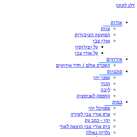
דלג לתוכן
אודות
צוות
המועצה הציבורית
אורי צבי
על יצירותיו
על אורי צבי
אירועים
השכרת אולם / חדר אירועים
תוכניות
אמני יהי
הכור
ליבה
החממה לאנימציה
במות
פסטיבל יהי
פרס אורי צבי לשירה
יהי – כתב עת
בית אורי צבי הוצאה לאור
גלריה גאולה