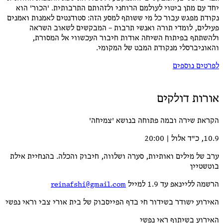
יחד עם מתן ביטוי לעולמם הרוחני ולזהותם התרבותית. 'הכור' הוא
נקודת מפגש עבור כל מי ששותף למסע הזה: סטודנטים לאמנות ואמנים
פעילים, לומדי תורה ואנשי תרבות – המבקשים לשאוב השראה
ולהשתתף בפיתוח השיחה אודות חיבור העכשווי אל המסורת,
והאוניברסלי מנקודת המבט של המקומי.
לפרטים נוספים
אורות דולקים
הקראת שירה ובמה פתוחה בנושא 'צמיחה'
10.9, כ"ד אלול | 20:00
ערב של מילים ואותיות, סערה ושלווה, חיבוק והכלה. בהנחיית אילת
בוטשטיין
הרשמה לליינאפ עד 1.9 למייל
reinafshi@gmail.com
האירוע ישודר בשידור חי בדף הפייסבוק של בית אורי צבי וראי נפשי
האירוע בשיתוף ראי נפשי