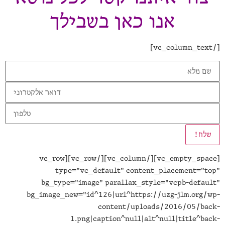
אנו כאן בשבילך
[vc_empty_space][/vc_column][/vc_row][vc_row
type="vc_default" content_placement="t
bg_type="image" parallax_style="vcpb-defau
bg_image_new="id^126|url^https://uzg-jlm.org/
content/uploads/2016/05/ba
1.png|caption^null|alt^null|title^ba