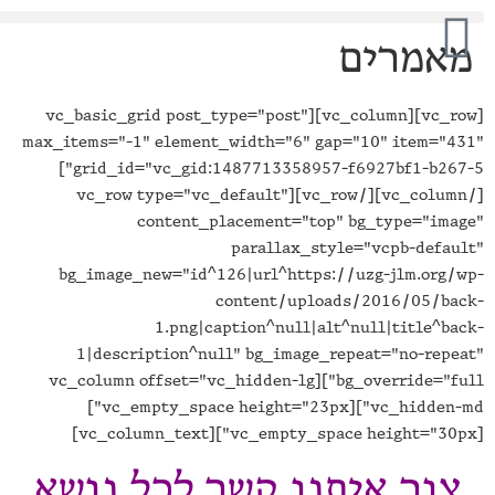
אמרים
[vc_row][vc_column][vc_basic_grid post_type="post"
max_items="-1" element_width="6" gap="10" item="4
grid_id="vc_gid:1487713358957-f6927bf1-b267-5"]
[/vc_column][/vc_row][vc_row type="vc_default"
content_placement="top" bg_type="ima
parallax_style="vcpb-defau
bg_image_new="id^126|url^https://uzg-jlm.org/
content/uploads/2016/05/ba
1.png|caption^null|alt^null|title^ba
1|description^null" bg_image_repeat="no-repe
bg_override="full"][vc_column offset="vc_hidden-lg
vc_hidden-md"][vc_empty_space height="23px"]
צור איתנו קשר לכל נושא