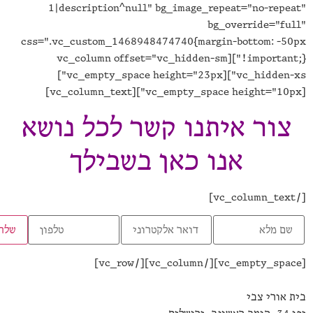
1|description^null" bg_image_repeat="no-repe
bg_override="fu
css=".vc_custom_1468948474740{margin-bottom: -5
!important;}"][vc_column offset="vc_hidden-sm
vc_hidden-xs"][vc_empty_space height="23px"]
צור איתנו קשר לכל נושא
אנו כאן בשבילך
 אורי צבי