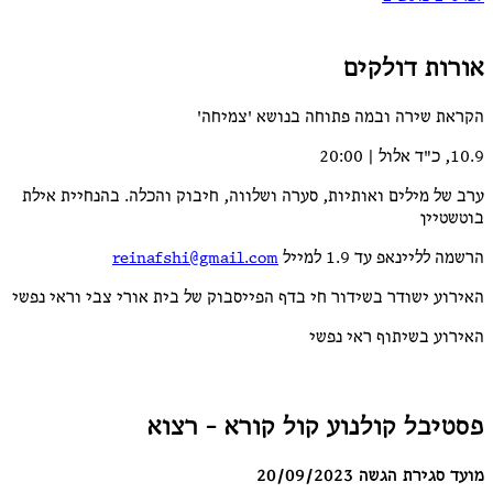
אורות דולקים
הקראת שירה ובמה פתוחה בנושא 'צמיחה'
10.9, כ"ד אלול | 20:00
ערב של מילים ואותיות, סערה ושלווה, חיבוק והכלה. בהנחיית אילת
בוטשטיין
הרשמה לליינאפ עד 1.9 למייל
reinafshi@gmail.com
האירוע ישודר בשידור חי בדף הפייסבוק של בית אורי צבי וראי נפשי
האירוע בשיתוף ראי נפשי
פסטיבל קולנוע קול קורא - רצוא
מועד סגירת הגשה 20/09/2023