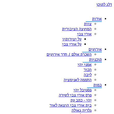
דלג לתוכן
אודות
צוות
המועצה הציבורית
אורי צבי
על יצירותיו
על אורי צבי
אירועים
השכרת אולם / חדר אירועים
תוכניות
אמני יהי
הכור
ליבה
החממה לאנימציה
במות
פסטיבל יהי
פרס אורי צבי לשירה
יהי – כתב עת
בית אורי צבי הוצאה לאור
גלריה גאולה