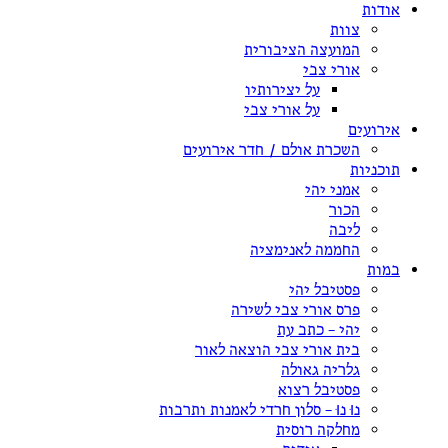
אודות
צוות
המועצה הציבורית
אורי צבי
על יצירותיו
על אורי צבי
אירועים
השכרת אולם / חדר אירועים
תוכניות
אמני יהי
הכור
ליבה
החממה לאנימציה
במות
פסטיבל יהי
פרס אורי צבי לשירה
יהי – כתב עת
בית אורי צבי הוצאה לאור
גלריה גאולה
פסטיבל רצוא
נוּ נוּ – סלון חרדי לאמנות ותרבות
מחלקה רוסית