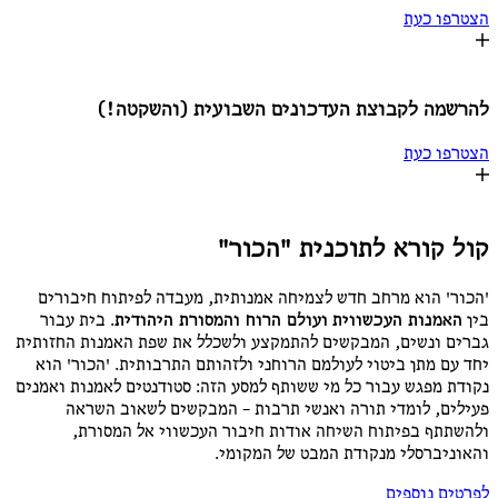
הצטרפו כעת
להרשמה לקבוצת העדכונים השבועית (והשקטה!)
הצטרפו כעת
קול קורא לתוכנית "הכור"
'הכור' הוא מרחב חדש לצמיחה אמנותית, מעבדה לפיתוח חיבורים
בין
האמנות העכשווית
ועולם הרוח והמסורת היהודית
. בית עבור
גברים ונשים, המבקשים להתמקצע ולשכלל את שפת האמנות החזותית
יחד עם מתן ביטוי לעולמם הרוחני ולזהותם התרבותית. 'הכור' הוא
נקודת מפגש עבור כל מי ששותף למסע הזה: סטודנטים לאמנות ואמנים
פעילים, לומדי תורה ואנשי תרבות – המבקשים לשאוב השראה
ולהשתתף בפיתוח השיחה אודות חיבור העכשווי אל המסורת,
והאוניברסלי מנקודת המבט של המקומי.
לפרטים נוספים