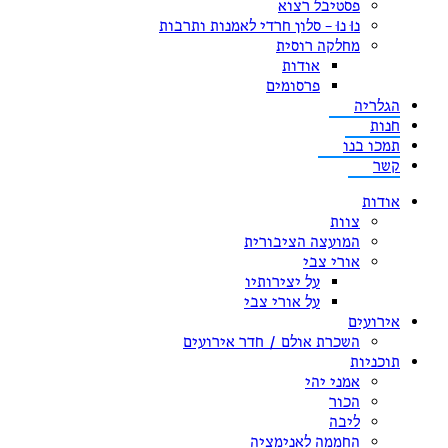
פסטיבל רצוא
נוּ נוּ – סלון חרדי לאמנות ותרבות
מחלקה רוסית
אודות
פרסומים
הגלריה
חנות
תמכו בנו
קשר
אודות
צוות
המועצה הציבורית
אורי צבי
על יצירותיו
על אורי צבי
אירועים
השכרת אולם / חדר אירועים
תוכניות
אמני יהי
הכור
ליבה
החממה לאנימציה