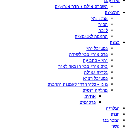
אירועים
השכרת אולם / חדר אירועים
תוכניות
אמני יהי
הכור
ליבה
החממה לאנימציה
במות
פסטיבל יהי
פרס אורי צבי לשירה
יהי – כתב עת
בית אורי צבי הוצאה לאור
גלריה גאולה
פסטיבל רצוא
נוּ נוּ – סלון חרדי לאמנות ותרבות
מחלקה רוסית
אודות
פרסומים
הגלריה
חנות
תמכו בנו
קשר