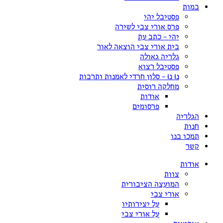
במות
פסטיבל יהי
פרס אורי צבי לשירה
יהי – כתב עת
בית אורי צבי הוצאה לאור
גלריה גאולה
פסטיבל רצוא
נוּ נוּ – סלון חרדי לאמנות ותרבות
מחלקה רוסית
אודות
פרסומים
הגלריה
חנות
תמכו בנו
קשר
אודות
צוות
המועצה הציבורית
אורי צבי
על יצירותיו
על אורי צבי