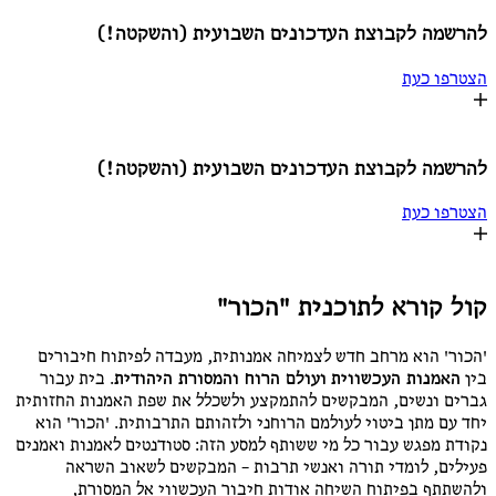
להרשמה לקבוצת העדכונים השבועית (והשקטה!)
הצטרפו כעת
להרשמה לקבוצת העדכונים השבועית (והשקטה!)
הצטרפו כעת
קול קורא לתוכנית "הכור"
'הכור' הוא מרחב חדש לצמיחה אמנותית, מעבדה לפיתוח חיבורים
בין
האמנות העכשווית
ועולם הרוח והמסורת היהודית
. בית עבור
גברים ונשים, המבקשים להתמקצע ולשכלל את שפת האמנות החזותית
יחד עם מתן ביטוי לעולמם הרוחני ולזהותם התרבותית. 'הכור' הוא
נקודת מפגש עבור כל מי ששותף למסע הזה: סטודנטים לאמנות ואמנים
פעילים, לומדי תורה ואנשי תרבות – המבקשים לשאוב השראה
ולהשתתף בפיתוח השיחה אודות חיבור העכשווי אל המסורת,