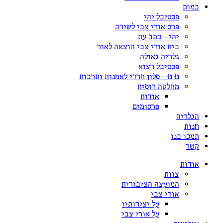
במות
פסטיבל יהי
פרס אורי צבי לשירה
יהי – כתב עת
בית אורי צבי הוצאה לאור
גלריה גאולה
פסטיבל רצוא
נוּ נוּ – סלון חרדי לאמנות ותרבות
מחלקה רוסית
אודות
פרסומים
הגלריה
חנות
תמכו בנו
קשר
אודות
צוות
המועצה הציבורית
אורי צבי
על יצירותיו
על אורי צבי