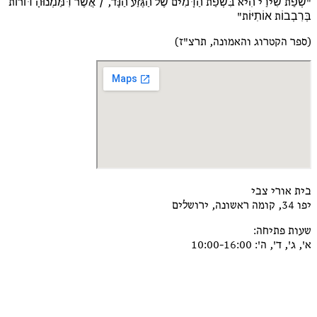
"שְׂפַת שִׁירַי הִיא בִּשְׂפַת הַדָּמִים שֶׁל הַגֶּזַע הַנָּד, / אֲשֶׁר דִּמַּמְנוּהָ דּוֹרוֹת
בְּרִבְבוֹת אוֹתִיּוֹת"
(ספר הקטרוג והאמונה, תרצ"ז)
בית אורי צבי
יפו 34, קומה ראשונה, ירושלים
שעות פתיחה:
א', ג', ד', ה': 10:00-16:00