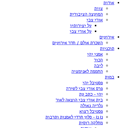
אודות
צוות
המועצה הציבורית
אורי צבי
על יצירותיו
על אורי צבי
אירועים
השכרת אולם / חדר אירועים
תוכניות
אמני יהי
הכור
ליבה
החממה לאנימציה
במות
פסטיבל יהי
פרס אורי צבי לשירה
יהי – כתב עת
בית אורי צבי הוצאה לאור
גלריה גאולה
פסטיבל רצוא
נוּ נוּ – סלון חרדי לאמנות ותרבות
מחלקה רוסית