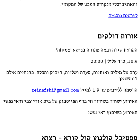
והאוניברסלי מנקודת המבט של המקומי.
לפרטים נוספים
אורות דולקים
הקראת שירה ובמה פתוחה בנושא 'צמיחה'
10.9, כ"ד אלול | 20:00
ערב של מילים ואותיות, סערה ושלווה, חיבוק והכלה. בהנחיית אילת
בוטשטיין
הרשמה לליינאפ עד 1.9 למייל
reinafshi@gmail.com
האירוע ישודר בשידור חי בדף הפייסבוק של בית אורי צבי וראי נפשי
האירוע בשיתוף ראי נפשי
פסטיבל קולנוע קול קורא - רצוא