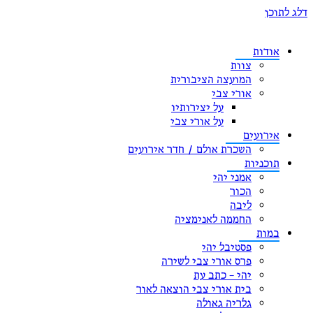
דלג לתוכן
אודות
צוות
המועצה הציבורית
אורי צבי
על יצירותיו
על אורי צבי
אירועים
השכרת אולם / חדר אירועים
תוכניות
אמני יהי
הכור
ליבה
החממה לאנימציה
במות
פסטיבל יהי
פרס אורי צבי לשירה
יהי – כתב עת
בית אורי צבי הוצאה לאור
גלריה גאולה