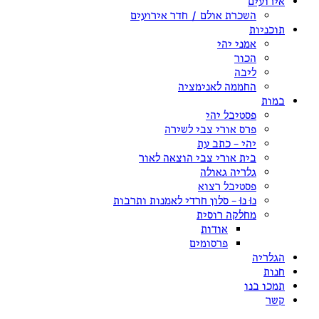
אירועים
השכרת אולם / חדר אירועים
תוכניות
אמני יהי
הכור
ליבה
החממה לאנימציה
במות
פסטיבל יהי
פרס אורי צבי לשירה
יהי – כתב עת
בית אורי צבי הוצאה לאור
גלריה גאולה
פסטיבל רצוא
נוּ נוּ – סלון חרדי לאמנות ותרבות
מחלקה רוסית
אודות
פרסומים
הגלריה
חנות
תמכו בנו
קשר