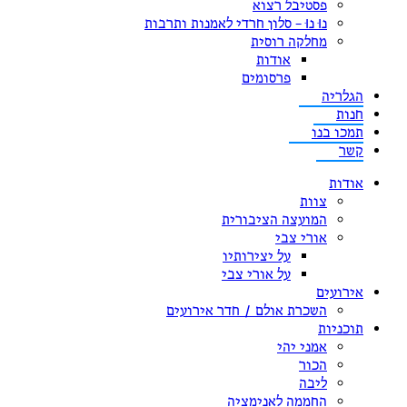
פסטיבל רצוא
נוּ נוּ – סלון חרדי לאמנות ותרבות
מחלקה רוסית
אודות
פרסומים
הגלריה
חנות
תמכו בנו
קשר
אודות
צוות
המועצה הציבורית
אורי צבי
על יצירותיו
על אורי צבי
אירועים
השכרת אולם / חדר אירועים
תוכניות
אמני יהי
הכור
ליבה
החממה לאנימציה