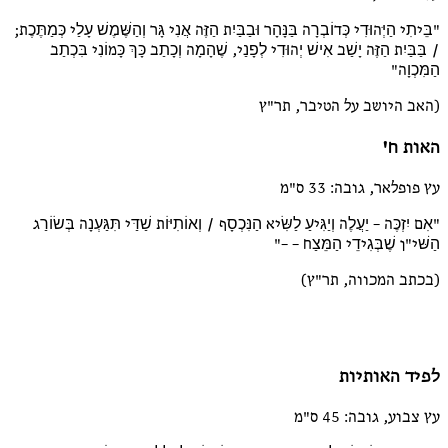
"בֵּיתִי הַיְּהוּדִי כְּדוֹבְרָה בַּנָּהָר וּבַבַּיִת הַזֶּה אֲנִי גָּר וְהַשֶּׁמֶשׁ עָלַי כְּמַתֶּכֶת;
/ בַּבַּיִת הַזֶּה יָשַׁב אִישׁ יְהוּדִי לְפָנַי, שֶׁהָמָה וְכָתַב כָּךְ כָּמוֹנִי בִּכְתַב
הַמִּכְוָה"
(האב היושב על הטיבר, תר"ץ
האות ח'
עץ פופלאר, גובה: 33 ס"מ
"אִם יִזְכֶּה – יַעֲלֶה וְיַגִּיעַ לַשִּׂיא הַנִּכְסָף / וְאוֹתִיּוֹת שַׁדַּי תִּגַּעְנָה בְּשׂוֹרַג
הַשּׁי"ן שֶׁבְּגִידֵי הַמֵּצַח – –"
(בכתב המכווה, תר"ץ)
לפיד האותיות
עץ צבוע, גובה: 45 ס"מ