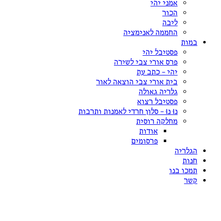
אמני יהי
הכור
ליבה
החממה לאנימציה
במות
פסטיבל יהי
פרס אורי צבי לשירה
יהי – כתב עת
בית אורי צבי הוצאה לאור
גלריה גאולה
פסטיבל רצוא
נוּ נוּ – סלון חרדי לאמנות ותרבות
מחלקה רוסית
אודות
פרסומים
הגלריה
חנות
תמכו בנו
קשר
הצטרפות לקבוצת עדכונים שקטה: