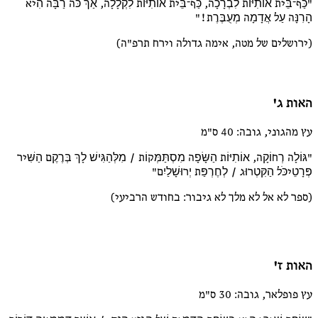
"כַּף־בֵּית אוֹתִיּוֹת לִבְרָכָה, כַּף־בֵּית אוֹתִיּוֹת לִקְלָלָה, אַךְ כֹּה רַבָּה הִיא
הָרִנָּה עַל אֲדָמָה מְעֻבֶּרֶת!"
(ירושלים של מטה, אימה גדולה וירח תרפ"ה)
האות ג'
עץ מהגוני, גובה: 40 ס"מ
"גּוֹלָה רְחוֹקָה, אוֹתִיּוֹת הַשָּׂפָה מִסְתַּמְּקוֹת / מִלְּהַגִּישׁ לָךְ בְּרֶקֶם הַשִּׁיר
פְּרָטֵיכֹּל הַקִּטְרוּג / לְחֶרְפַּת יְרוּשָׁלַיִם"
(ספר לא אל לא מלך לא גיבור: בחודש הרביעי)
האות ז'
עץ פופלאר, גובה: 30 ס"מ