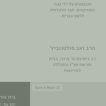
ומבוצעים על-ידי טובי
המוזיקאים. חבר האקדמיה
ללשון עברית.
הרב זאב סולטנוביץ'
רב בישיבת הר ברכה, בבית
מורשת אצ"ג ובמכללה
למדינאות
בית אורי
יפו 34, קומה ראשונה, ירושלים