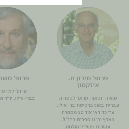
פרופ' מירון ח.
פרופ' משה
איזקסון
פרופ׳ למדעי
משורר וסופר. פרופ' לספרות
בבר-אילן, יו״ר פ
עברית באוניברסיטת בר-אילן.
עד כה ראו אוֹר 20 מספריו
בארץ וכן 11 ספרים בחו"ל.
עשרות משיריו הולחנו