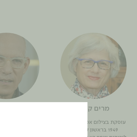
מרים קלנר
בני צי
עוסקת בצילום אמנותי. ילידת
עורך מוסף ״תרבו
1949 בראשון לציון. בת
ב״הארץ״, סופר