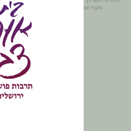
ליהודית ויוסף כץ ז"ל בית"רים
מרצה לתרבות במ
וחברי אצ"ל.
והמנהל האמנותי 
המשוררים במ