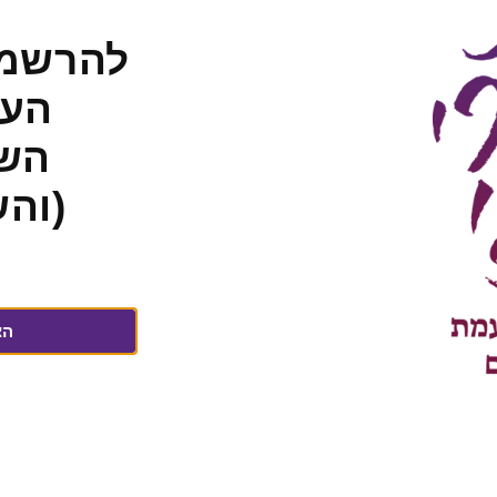
כללת ספיר
החולים הדסה עין כרם, תא"ל
של פסטיבל
בדימוס, לשעבר קצין הרפואה
להרשמה
טולה.
הראשי של צה"ל, לשעבר חבר
העד
כנסת מטעם "האיחוד
הלאומי", יו"ר ועדת האתיקה
השב
של הכנסת וחבר ועדת החוץ
והביטחון, ועדת המדע וועדת
(וה
העבודה והרווחה. כיום – בעל
טור שבועי במעריב
סופהשבוע ותכנית רדיו יומית
ברדיו 103. מלמד שירת אצ"ג
במכינות ומדרשות. ערך, יחד
הצ
עם בתו קרני את ספרו של
אביו, ד"ר ישראל אלדד,
"דמע ונוגה דם וזהב" –
שיעורים בשירת אצ"ג.