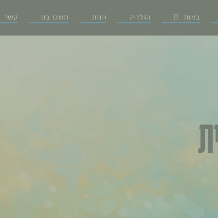
במות
הגלריה
חנות
תמכו בנו
קשר
ת