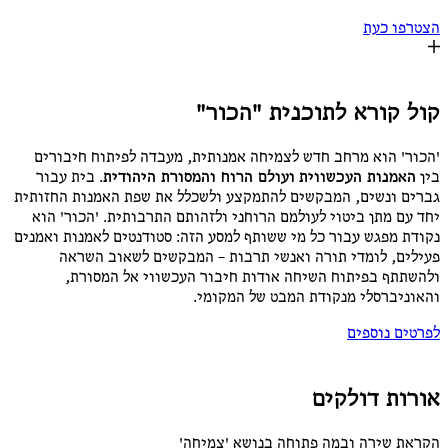
ו כעת
קורא לתוכנית "הכור"
' הוא מרחב חדש לצמיחה אמנותית, מעבדה לפיתוח חיבורים
מנות העכשווית
ועולם הרוח והמסורת היהודית
. בית עבור
 ונשים, המבקשים להתמקצע ולשכלל את שפת האמנות החזותית
ם מתן ביטוי לעולמם הרוחני ולזהותם התרבותית. 'הכור' הוא
 מפגש עבור כל מי ששותף למסע הזה: סטודנטים לאמנות ואמנים
ם, לומדי תורה ואנשי תרבות – המבקשים לשאוב השראה
תף בפיתוח השיחה אודות חיבור העכשווי אל המסורת,
יברסלי מנקודת המבט של המקומי.
ם נוספים
ות דולקים
 שירה ובמה פתוחה בנושא 'צמיחה'