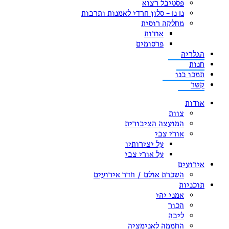
פסטיבל רצוא
נוּ נוּ – סלון חרדי לאמנות ותרבות
מחלקה רוסית
אודות
פרסומים
הגלריה
חנות
תמכו בנו
קשר
אודות
צוות
המועצה הציבורית
אורי צבי
על יצירותיו
על אורי צבי
אירועים
השכרת אולם / חדר אירועים
תוכניות
אמני יהי
הכור
ליבה
החממה לאנימציה