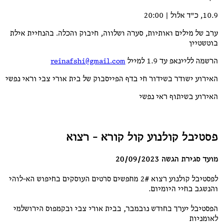
ל מילים ואותיות, סערה ושלווה, חיבוק והכלה. בהנחיית אילת
יין
ליינאפ עד 1.9 למייל
reinafshi@gmail.com
ע ישודר בשידור חי בדף הפייסבוק של בית אורי צבי וראי נפשי
ע בשיתוף ראי נפשי
בל קולנוע קול קורא - רצוא
ירת הגשה 20/09/2023
לפסטיבל קולנוע רצוא 2# מחפשים סרטים העוסקים בחיפוש הא-לוהי
ב בחיי היומיום.
בל יערך בחודש נובמבר, בבית אורי צבי ובקמפוס הירושלמי
יות