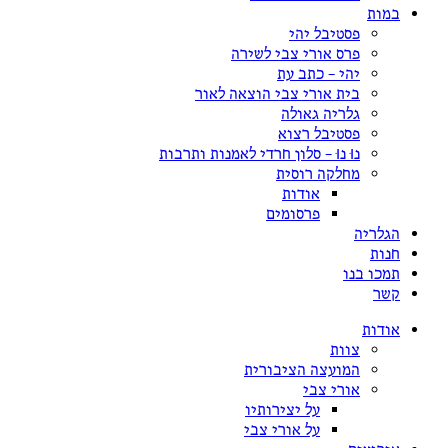
במות
פסטיבל יהי
פרס אורי צבי לשירה
יהי – כתב עת
בית אורי צבי הוצאה לאור
גלריה גאולה
פסטיבל רצוא
נוּ נוּ – סלון חרדי לאמנות ותרבות
מחלקה רוסית
אודות
פרסומים
הגלריה
חנות
תמכו בנו
קשר
אודות
צוות
המועצה הציבורית
אורי צבי
על יצירותיו
על אורי צבי