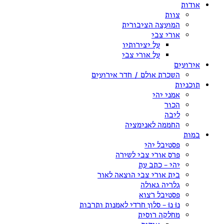
אודות
צוות
המועצה הציבורית
אורי צבי
על יצירותיו
על אורי צבי
אירועים
השכרת אולם / חדר אירועים
תוכניות
אמני יהי
הכור
ליבה
החממה לאנימציה
במות
פסטיבל יהי
פרס אורי צבי לשירה
יהי – כתב עת
בית אורי צבי הוצאה לאור
גלריה גאולה
פסטיבל רצוא
נוּ נוּ – סלון חרדי לאמנות ותרבות
מחלקה רוסית