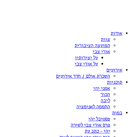
אודות
צוות
המועצה הציבורית
אורי צבי
על יצירותיו
על אורי צבי
אירועים
השכרת אולם / חדר אירועים
תוכניות
אמני יהי
הכור
ליבה
החממה לאנימציה
במות
פסטיבל יהי
פרס אורי צבי לשירה
יהי – כתב עת