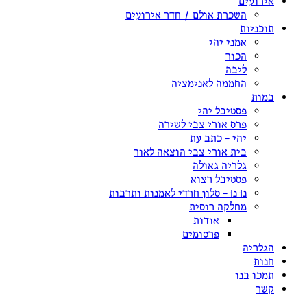
אירועים
השכרת אולם / חדר אירועים
תוכניות
אמני יהי
הכור
ליבה
החממה לאנימציה
במות
פסטיבל יהי
פרס אורי צבי לשירה
יהי – כתב עת
בית אורי צבי הוצאה לאור
גלריה גאולה
פסטיבל רצוא
נוּ נוּ – סלון חרדי לאמנות ותרבות
מחלקה רוסית
אודות
פרסומים
הגלריה
חנות
תמכו בנו
קשר