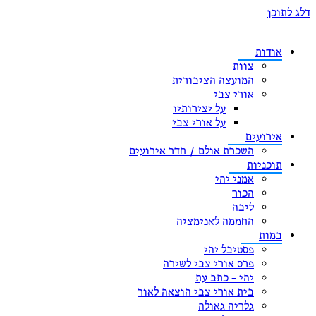
תוכן
אודות
צוות
המועצה הציבורית
אורי צבי
על יצירותיו
על אורי צבי
אירועים
השכרת אולם / חדר אירועים
תוכניות
אמני יהי
הכור
ליבה
החממה לאנימציה
במות
פסטיבל יהי
פרס אורי צבי לשירה
יהי – כתב עת
בית אורי צבי הוצאה לאור
גלריה גאולה